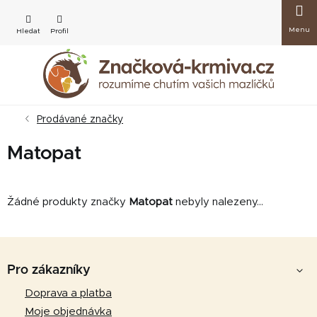
Přejít
Nákup
na
obsah
košík
Prodávané značky
Matopat
Žádné produkty značky
Matopat
nebyly nalezeny...
Z
á
Pro zákazníky
p
Doprava a platba
a
Moje objednávka