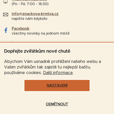
(Po - Pá: 7:00 - 16:30)
info@znackova-krmiva.cz
napište nám kdykoliv
Facebook
všechny novinky na jednom místě
Instagram
tipy a zajímavosti pro chovatele
Dopřejte zvířátkům nové chutě
Abychom Vám usnadnili prohlížení našeho webu a
Vašim zvířátkům tak zajistili tu nejlepší baštu,
používáme cookies.
Další informace
.
NASTAVENÍ
Vytvořil Shoptet
ODMÍTNOUT