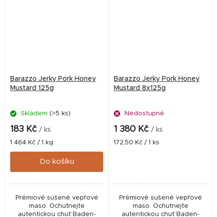
Barazzo Jerky Pork Honey
Barazzo Jerky Pork Honey
Mustard 125g
Mustard 8x125g
Skladem
(>5 ks)
Nedostupné
183 Kč
1 380 Kč
/ ks
/ ks
Měrná
Měrná
1 464 Kč / 1 kg
172,50 Kč / 1 ks
cena:
cena:
Do košíku
Prémiové sušené vepřové
Prémiové sušené vepřové
maso. Ochutnejte
maso. Ochutnejte
autentickou chuť Baden-
autentickou chuť Baden-