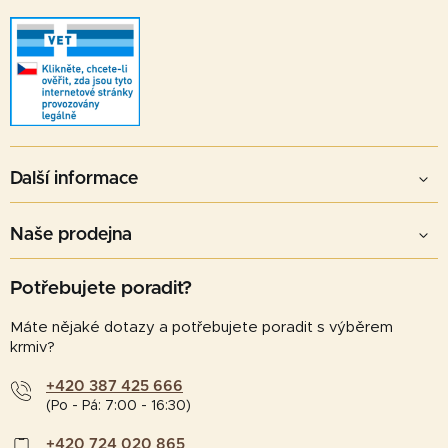
i
s
u
Další informace
Naše prodejna
Potřebujete poradit?
Máte nějaké dotazy a potřebujete poradit s výběrem
krmiv?
+420 387 425 666
(Po - Pá: 7:00 - 16:30)
+420 724 020 865