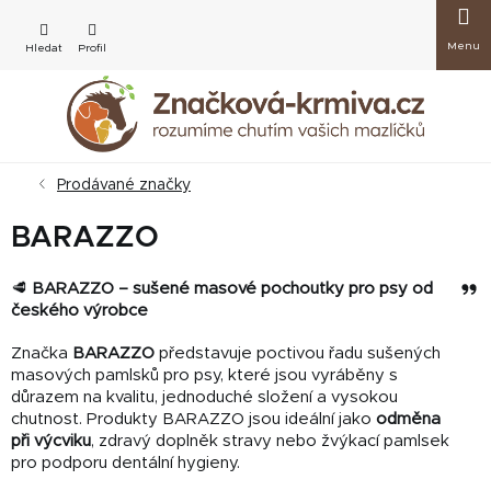
Přejít
Nákup
na
obsah
košík
Prodávané značky
BARAZZO
Zep
🥩
BARAZZO – sušené masové pochoutky pro psy od
se
českého výrobce
služ
Značka
BARAZZO
představuje poctivou řadu sušených
Cha
masových pamlsků pro psy, které jsou vyráběny s
důrazem na kvalitu, jednoduché složení a vysokou
chutnost. Produkty BARAZZO jsou ideální jako
odměna
při výcviku
, zdravý doplněk stravy nebo žvýkací pamlsek
pro podporu dentální hygieny.