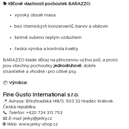
🐕
Klíčové vlastnosti pochoutek BARAZZO:
vysoký obsah masa
bez chemických konzervantů, barviv a obilovin
šetrně sušeno teplým vzduchem
česká výroba a kontrola kvality
BARAZZO klade důraz na přirozenou výživu psů, a proto
jsou všechny pochoutky
jednodruhové
, dobře
stravitelné a vhodné i pro citlivé psy.
📦
Výrobce:
Fine Gusto International s.r.o.
📍
Adresa:
Březhradská 148/3, 503 32 Hradec Králové,
Česká republika
📞
Telefon:
+420 724 313 753
📧
E-mail:
jerky@jerky.cz
🌐
Web:
www.jerky-shop.cz