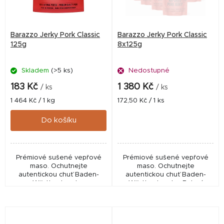
Barazzo Jerky Pork Classic
Barazzo Jerky Pork Classic
125g
8x125g
Skladem
(>5 ks)
Nedostupné
183 Kč
1 380 Kč
/ ks
/ ks
Měrná
Měrná
1 464 Kč / 1 kg
172,50 Kč / 1 ks
cena:
cena:
Do košíku
Prémiové sušené vepřové
Prémiové sušené vepřové
maso. Ochutnejte
maso. Ochutnejte
autentickou chuť Baden-
autentickou chuť Baden-
Württemberska.
Württemberska. Balení
obsahuje 8 x Barazzo Jerky
Pork Classic 125g. Baleno v
kartonové krabici.