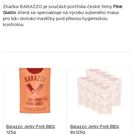
Značka BARAZZO je součástí portfolia české firmy
Fine
Gusto
, která se specializuje na výrobu sušeného masa
pro lidi i domácí mazlíčky pod přísnou hygienickou
kontrolou.
V
ý
p
i
s
p
r
Barazzo Jerky Pork BBQ
Barazzo Jerky Pork BBQ
o
125g
8x125g