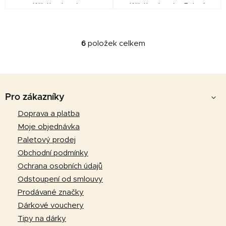
Württemberska.
Württemberska. Balení
obsahuje 8 x Barazzo Jerky
Pork Honey Mustard 125g.
Baleno v kartonové krabici.
6
položek celkem
O
v
l
Z
á
d
á
Pro zákazníky
a
p
Doprava a platba
c
a
í
Moje objednávka
p
t
Paletový prodej
r
í
Obchodní podmínky
v
Ochrana osobních údajů
k
Odstoupení od smlouvy
y
v
Prodávané značky
ý
Dárkové vouchery
p
Tipy na dárky