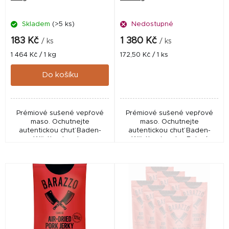
d
Skladem
(>5 ks)
Nedostupné
u
k
183 Kč
1 380 Kč
/ ks
/ ks
t
Měrná
Měrná
1 464 Kč / 1 kg
172,50 Kč / 1 ks
cena:
cena:
ů
Do košíku
Prémiové sušené vepřové
Prémiové sušené vepřové
maso. Ochutnejte
maso. Ochutnejte
autentickou chuť Baden-
autentickou chuť Baden-
Württemberska.
Württemberska. Balení
obsahuje 8 x Barazzo Jerky
Pork BBQ 125g. Baleno v
kartonové krabici.