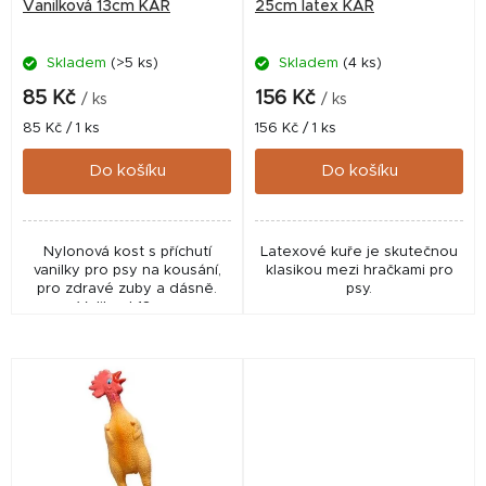
o
Vanilková 13cm KAR
25cm latex KAR
d
Skladem
(>5 ks)
Skladem
(4 ks)
u
k
85 Kč
156 Kč
/ ks
/ ks
t
Měrná
Měrná
85 Kč / 1 ks
156 Kč / 1 ks
cena:
cena:
ů
Do košíku
Do košíku
Nylonová kost s příchutí
Latexové kuře je skutečnou
vanilky pro psy na kousání,
klasikou mezi hračkami pro
pro zdravé zuby a dásně.
psy.
Velikost 13 cm.