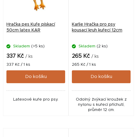
Hračka pes Kuře pískací
Karlie Hračka pro psy
50cm latex KAR
kousací kruh kuřecí 12cm
Skladem
(>5 ks)
Skladem
(2 ks)
337 Kč
265 Kč
/ ks
/ ks
Měrná
Měrná
337 Kč / 1 ks
265 Kč / 1 ks
cena:
cena:
Do košíku
Do košíku
Latexové kuře pro psy.
Odolný žvýkací kroužek z
nylonu s kuřecí příchutí,
průměr 12 cm.