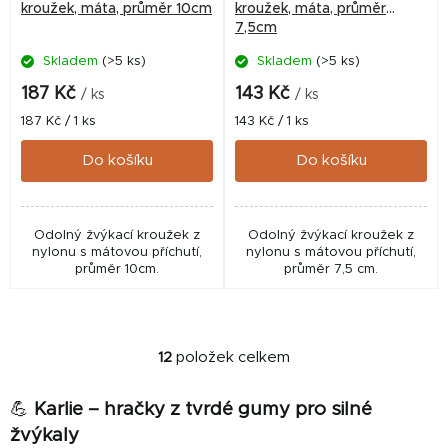
kroužek, máta, průměr 10cm
kroužek, máta, průměr
7,5cm
Skladem
(>5 ks)
Skladem
(>5 ks)
187 Kč
143 Kč
/ ks
/ ks
Měrná
Měrná
187 Kč / 1 ks
143 Kč / 1 ks
cena:
cena:
Do košíku
Do košíku
Odolný žvýkací kroužek z
Odolný žvýkací kroužek z
nylonu s mátovou příchutí,
nylonu s mátovou příchutí,
průměr 10cm.
průměr 7,5 cm.
12
položek celkem
O
v
💪
Karlie – hračky z tvrdé gumy pro silné
l
á
žvýkaly