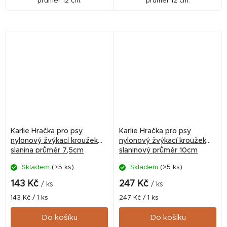
průměr 12 cm.
průměr 12 cm.
Karlie Hračka pro psy
Karlie Hračka pro psy
nylonový žvýkací kroužek
nylonový žvýkací kroužek
slanina průměr 7,5cm
slaninový průměr 10cm
Skladem
(>5 ks)
Skladem
(>5 ks)
143 Kč
247 Kč
/ ks
/ ks
Měrná
Měrná
143 Kč / 1 ks
247 Kč / 1 ks
cena:
cena:
Do košíku
Do košíku