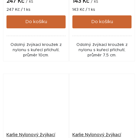
247 Kč
143 Kč
/ ks
/ ks
Měrná
Měrná
247 Kč / 1 ks
143 Kč / 1 ks
cena:
cena:
Do košíku
Do košíku
Odolný žvýkací kroužek z
Odolný žvýkací kroužek z
nylonu s kuřecí příchutí,
nylonu s kuřecí příchutí,
průměr 10cm.
průměr 7,5 cm.
Karlie Nylonový žvýkací
Karlie Nylonový žvýkací