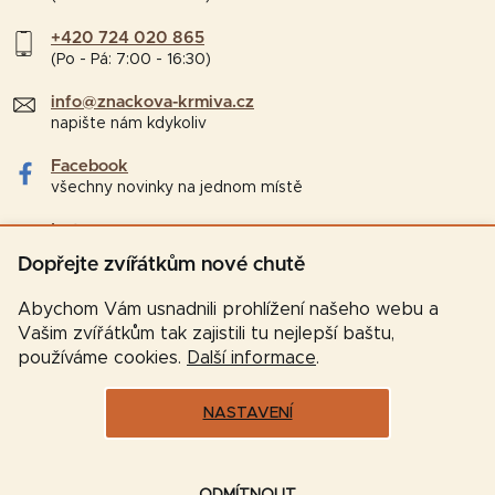
+420 724 020 865
(Po - Pá: 7:00 - 16:30)
info@znackova-krmiva.cz
napište nám kdykoliv
Facebook
všechny novinky na jednom místě
Instagram
tipy a zajímavosti pro chovatele
Dopřejte zvířátkům nové chutě
Abychom Vám usnadnili prohlížení našeho webu a
Vašim zvířátkům tak zajistili tu nejlepší baštu,
používáme cookies.
Další informace
.
NASTAVENÍ
Vytvořil Shoptet