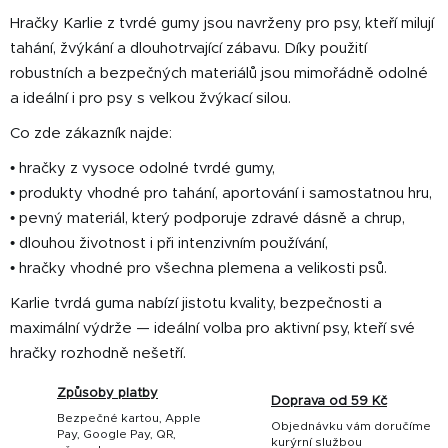
d
Hračky Karlie z tvrdé gumy jsou navrženy pro psy, kteří milují
a
tahání, žvýkání a dlouhotrvající zábavu. Díky použití
c
í
robustních a bezpečných materiálů jsou mimořádně odolné
p
a ideální i pro psy s velkou žvýkací silou.
r
Co zde zákazník najde:
v
k
• hračky z vysoce odolné tvrdé gumy,
y
• produkty vhodné pro tahání, aportování i samostatnou hru,
v
• pevný materiál, který podporuje zdravé dásně a chrup,
ý
• dlouhou životnost i při intenzivním používání,
p
• hračky vhodné pro všechna plemena a velikosti psů.
i
s
Karlie tvrdá guma nabízí jistotu kvality, bezpečnosti a
u
maximální výdrže — ideální volba pro aktivní psy, kteří své
hračky rozhodně nešetří.
Způsoby platby
Doprava od 59 Kč
Bezpečné kartou, Apple
Objednávku vám doručíme
Pay, Google Pay, QR,
kurýrní službou