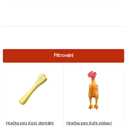
V
ý
p
i
s
p
r
Hračka pes Kost dentální
Hračka pes Kuře pískací