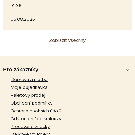
100%
06.08.2026
Zobrazit všechny
Z
á
Pro zákazníky
p
Doprava a platba
a
Moje objednávka
t
Paletový prodej
í
Obchodní podmínky
Ochrana osobních údajů
Odstoupení od smlouvy
Prodávané značky
Dárkové vouchery