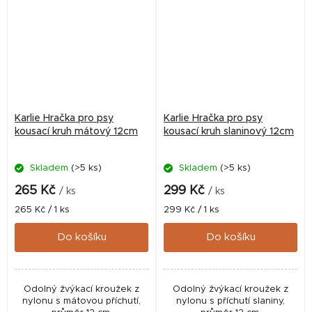
Karlie Hračka pro psy
Karlie Hračka pro psy
kousací kruh mátový 12cm
kousací kruh slaninový 12cm
Skladem
(>5 ks)
Skladem
(>5 ks)
265 Kč
299 Kč
/ ks
/ ks
Měrná
Měrná
265 Kč / 1 ks
299 Kč / 1 ks
cena:
cena:
Do košíku
Do košíku
Odolný žvýkací kroužek z
Odolný žvýkací kroužek z
nylonu s mátovou příchutí,
nylonu s příchutí slaniny,