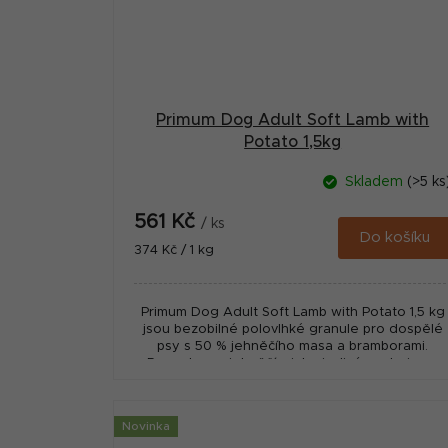
Primum Dog Adult Soft Lamb with
Potato 1,5kg
Skladem
(>5 ks
561 Kč
/ ks
Do košíku
Měrná
374 Kč / 1 kg
cena:
Primum Dog Adult Soft Lamb with Potato 1,5 kg
jsou bezobilné polovlhké granule pro dospělé
psy s 50 % jehněčího masa a bramborami.
Receptura s jehněčím jako jediným zdrojem...
Novinka