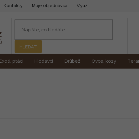
Kontakty
Moje objednávka
Využití umělé inteligence (AI)
HLEDAT
Exoti, ptáci
Hlodavci
Drůbež
Ovce, kozy
Terar