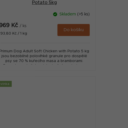
Potato 5kg
Skladem
(>5 ks)
969 Kč
/ ks
Do košíku
Měrná
193,80 Kč / 1 kg
cena:
Primum Dog Adult Soft Chicken with Potato 5 kg
jsou bezobilné polovlhké granule pro dospělé
psy se 70 % kuřecího masa a bramborami.
Receptura s kuřetem jako jediným zdrojem...
vinka