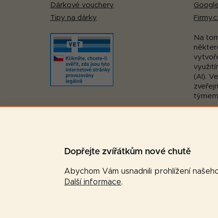
Dárkové vouchery
Google
Tipy na dárky
Firmy.c
Na to
některé
vytvoř
využití
(AI). V
zveřej
týmem
Pohodlná platba:
Dopřejte zvířátkům nové chutě
Abychom Vám usnadnili prohlížení našeho 
Další informace
.
Copyright 2026
Značková-krmiva.cz
. Všechna prá