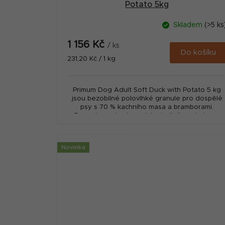
Potato 5kg
Skladem
(>5 ks
1 156 Kč
/ ks
Do košíku
Měrná
231,20 Kč / 1 kg
cena:
Primum Dog Adult Soft Duck with Potato 5 kg
jsou bezobilné polovlhké granule pro dospělé
psy s 70 % kachního masa a bramborami.
Receptura s kachnou jako jediným zdrojem...
Novinka