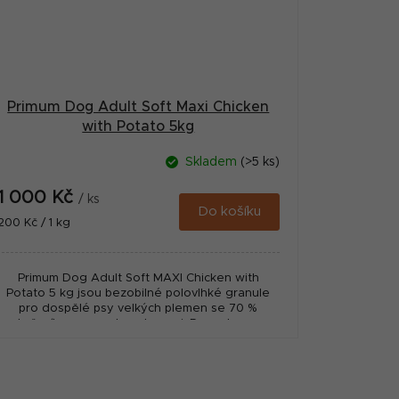
Primum Dog Adult Soft Maxi Chicken
with Potato 5kg
Skladem
(>5 ks)
1 000 Kč
/ ks
Do košíku
Měrná
200 Kč / 1 kg
cena:
Primum Dog Adult Soft MAXI Chicken with
Potato 5 kg jsou bezobilné polovlhké granule
pro dospělé psy velkých plemen se 70 %
kuřecího masa a bramborami. Receptura s
kuřetem jako...