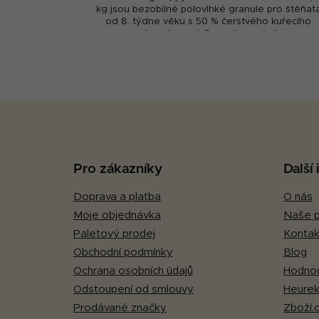
kg jsou bezobilné polovlhké granule pro štěňat
od 8. týdne věku s 50 % čerstvého kuřecího
masa a bramborami. Receptura s kuřetem...
Z
á
p
Pro zákazníky
Další
a
Doprava a platba
O nás
t
Moje objednávka
Naše p
í
Paletový prodej
Kontak
Obchodní podmínky
Blog
Ochrana osobních údajů
Hodnoc
Odstoupení od smlouvy
Heurek
Prodávané značky
Zboží.