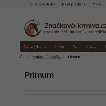
Přejít
Doprava a platba
Naše prodejna
O nás
na
obsah
Ryby, rybolov
Koně
Psi
Kočky
Domů
Prodávané značky
Primum
Primum