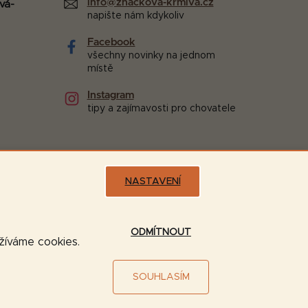
info@znackova-krmiva.cz
vá-
napište nám kdykoliv
Facebook
všechny novinky na jednom
místě
Instagram
tipy a zajímavosti pro chovatele
NASTAVENÍ
Možnosti dopravy:
ODMÍTNOUT
užíváme cookies.
SOUHLASÍM
Vytvořil Shoptet