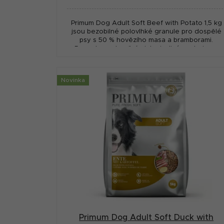
cena:
Primum Dog Adult Soft Beef with Potato 1,5 kg
jsou bezobilné polovlhké granule pro dospělé
psy s 50 % hovězího masa a bramborami.
Receptura s hovězím jako jediným zdrojem...
Novinka
Primum Dog Adult Soft Duck with