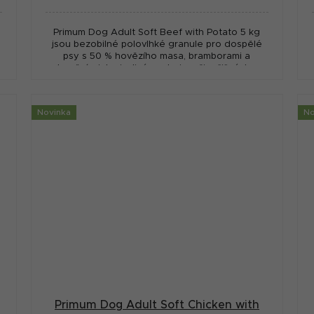
cena:
Primum Dog Adult Soft Beef with Potato 5 kg
jsou bezobilné polovlhké granule pro dospělé
psy s 50 % hovězího masa, bramborami a
hovězím jako jediným zdrojem živočišných...
Novinka
No
Primum Dog Adult Soft Chicken with