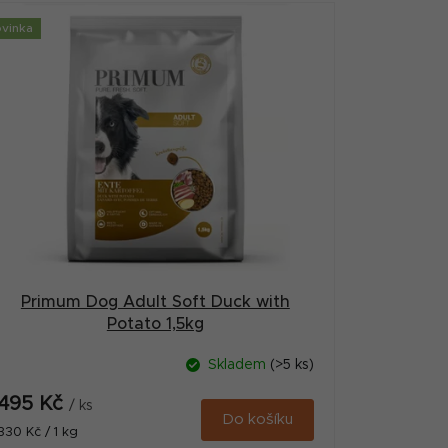
vinka
Primum Dog Adult Soft Duck with
Potato 1,5kg
Skladem
(>5 ks)
495 Kč
/ ks
Do košíku
Měrná
330 Kč / 1 kg