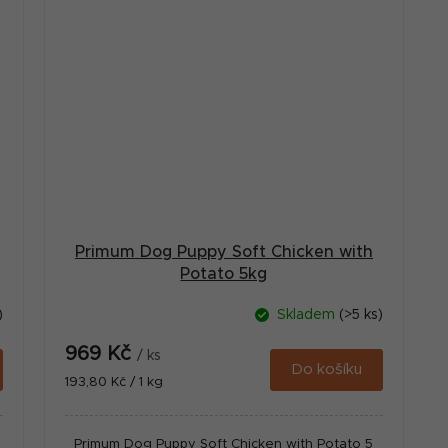
Primum Dog Puppy Soft Chicken with
Potato 5kg
)
Skladem
(>5 ks)
969 Kč
/ ks
Do košíku
Měrná
193,80 Kč / 1 kg
cena:
Primum Dog Puppy Soft Chicken with Potato 5