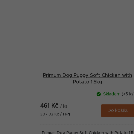
Primum Dog Puppy Soft Chicken with
Potato 1,5kg
Skladem
(>5 ks
461 Kč
/ ks
Do košíku
Měrná
307,33 Kč / 1 kg
cena:
Primum Dog Puppy Soft Chicken with Potato 1,5