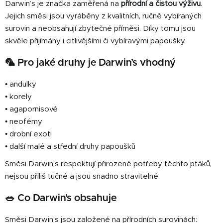
Darwin’s je značka zaměřená na
přírodní a čistou výživu
.
d
a
Jejich směsi jsou vyráběny z kvalitních, ručně vybíraných
c
surovin a neobsahují zbytečné příměsi. Díky tomu jsou
í
skvěle přijímány i citlivějšími či vybíravými papoušky.
p
r
🦜 Pro jaké druhy je Darwin’s vhodný
v
k
• andulky
y
• korely
v
• agapornisové
ý
• neofémy
p
• drobní exoti
i
• další malé a střední druhy papoušků
s
u
Směsi Darwin’s respektují přirozené potřeby těchto ptáků,
nejsou příliš tučné a jsou snadno stravitelné.
🥗 Co Darwin’s obsahuje
Směsi Darwin’s jsou založené na přírodních surovinách: