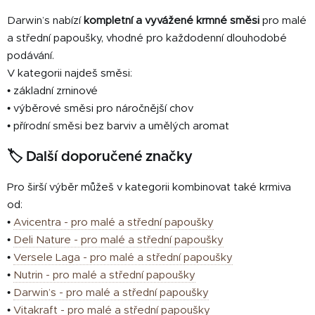
Darwin’s nabízí
kompletní a vyvážené krmné směsi
pro malé
a střední papoušky, vhodné pro každodenní dlouhodobé
podávání.
V kategorii najdeš směsi:
• základní zrninové
• výběrové směsi pro náročnější chov
• přírodní směsi bez barviv a umělých aromat
🏷️ Další doporučené značky
Pro širší výběr můžeš v kategorii kombinovat také krmiva
od:
•
Avicentra - pro malé a střední papoušky
•
Deli Nature - pro malé a střední papoušky
•
Versele Laga - pro malé a střední papoušky
•
Nutrin - pro malé a střední papoušky
•
Darwin’s - pro malé a střední papoušky
•
Vitakraft - pro malé a střední papoušky