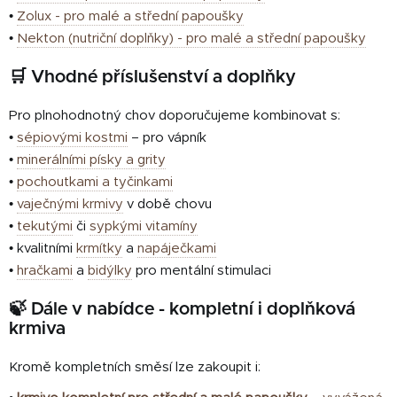
•
Zolux - pro malé a střední papoušky
•
Nekton (nutriční doplňky) - pro malé a střední papoušky
🛒 Vhodné příslušenství a doplňky
Pro plnohodnotný chov doporučujeme kombinovat s:
•
sépiovými kostmi
– pro vápník
•
minerálními písky a grity
•
pochoutkami a tyčinkami
•
vaječnými krmivy
v době chovu
•
tekutými
či
sypkými vitamíny
• kvalitními
krmítky
a
napáječkami
•
hračkami
a
bidýlky
pro mentální stimulaci
🍃 Dále v nabídce - kompletní i doplňková
krmiva
Kromě kompletních směsí lze zakoupit i: