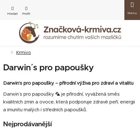
Přejít
Nákup
na
obsah
košík
Krmivo
Darwin´s pro papoušky
Darwin's pro papoušky – přírodní výživa pro zdraví a vitalitu
Darwin’s pro papoušky 🦜 je přírodní, vyvážená směs
kvalitních zrnin a ovoce, která podporuje zdravé peří, energii
a imunitu malých i středních papoušků.
Nejprodávanější