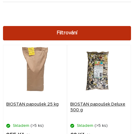
V
ý
p
i
s
p
r
BIOSTAN papoušek 25 kg
BIOSTAN papoušek Deluxe
o
500 g
d
Skladem
(>5 ks)
Skladem
(>5 ks)
u