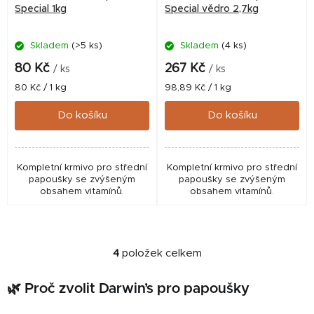
Special 1kg
Special vědro 2,7kg
Skladem
(>5 ks)
Skladem
(4 ks)
80 Kč
267 Kč
/ ks
/ ks
Měrná
Měrná
80 Kč / 1 kg
98,89 Kč / 1 kg
cena:
cena:
Do košíku
Do košíku
Kompletní krmivo pro střední
Kompletní krmivo pro střední
papoušky se zvýšeným
papoušky se zvýšeným
obsahem vitamínů.
obsahem vitamínů.
4
položek celkem
O
v
🌿 Proč zvolit Darwin’s pro papoušky
l
á