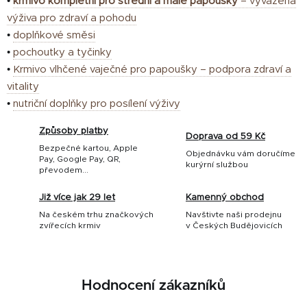
•
krmivo kompletní pro střední a malé papoušky
– vyvážená
výživa pro zdraví a pohodu
•
doplňkové směsi
•
pochoutky a tyčinky
•
Krmivo vlhčené vaječné pro papoušky – podpora zdraví a
vitality
•
nutriční doplňky pro posílení výživy
Způsoby platby
Doprava od 59 Kč
Bezpečné kartou, Apple
Objednávku vám doručíme
Pay, Google Pay, QR,
kurýrní službou
převodem...
Již více jak 29 let
Kamenný obchod
Na českém trhu značkových
Navštivte naši prodejnu
zvířecích krmiv
v Českých Budějovicích
Hodnocení zákazníků