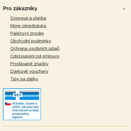
á
Pro zákazníky
p
Doprava a platba
a
Moje objednávka
t
Paletový prodej
í
Obchodní podmínky
Ochrana osobních údajů
Odstoupení od smlouvy
Prodávané značky
Dárkové vouchery
Tipy na dárky