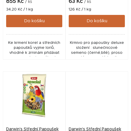
k
855 Kč
63 Kč
/ ks
/ ks
t
Měrná
Měrná
34,20 Kč / 1 kg
126 Kč / 1 kg
cena:
cena:
ů
Do košíku
Do košíku
Ke krmení korel a středních
Krmivo pro papoušky deluxe
papoušků vyjme loriů,
složení : slunečnicové
vhodné k zrninám přidávat
semeno (černé,bílé), proso
ovoce , zeleninu, výhonky
seté, oves setý, kardi,
dřevin, naklíčené obilí a
lesknice, čirok, pšenice,
vitamínově minerální
konopné semínko, pohanka,
doplňky.
podzemnice olejná,...
Darwin's Střední Papoušek
Darwin's Střední Papoušek