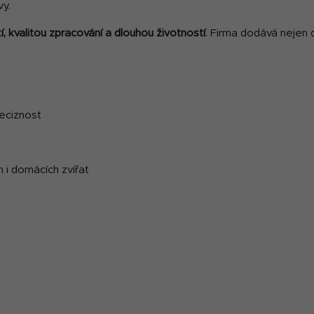
vy.
í, kvalitou zpracování a dlouhou životností
. Firma dodává nejen 
eciznost
 i domácích zvířat