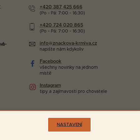
+420 387 425 666
.
(Po - Pá: 7:00 - 16:30)
+420 724 020 865
(Po - Pá: 7:00 - 16:30)
info@znackova-krmiva.cz
vá-
napište nám kdykoliv
Facebook
všechny novinky na jednom
místě
Instagram
tipy a zajímavosti pro chovatele
NASTAVENÍ
Možnosti dopravy: