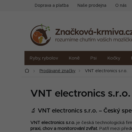
Přejít
Doprava a platba
Naše prodejna
O nás
na
obsah
Ryby, rybolov
Koně
Psi
Kočky
Domů
Prodávané značky
VNT electronics s.r.o.
VNT electronics s.r.o.
🔬 VNT electronics s.r.o. – Český spe
VNT electronics s.r.o.
je česká technologická firm
praxi, chov a monitorování zvířat
. Patří mezi pře