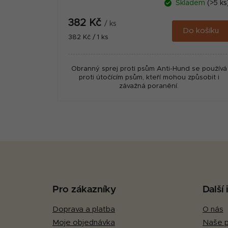
t
Skladem
(>5 ks
ů
382 Kč
/ ks
Do košíku
Měrná
382 Kč / 1 ks
cena:
Obranný sprej proti psům Anti-Hund se používá
proti útočícím psům, kteří mohou způsobit i
závažná poranění.
Z
á
p
Pro zákazníky
Další
a
Doprava a platba
O nás
t
Moje objednávka
Naše p