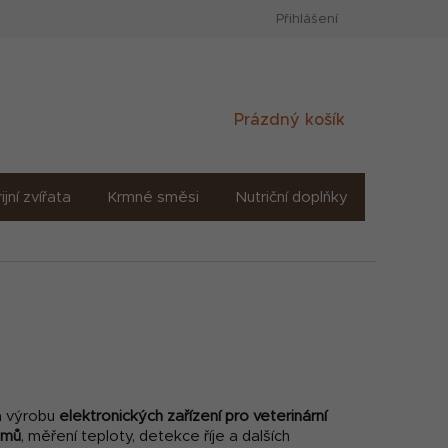
Přihlášení
Nákupní
Prázdný košík
košík
ijní zvířata
Krmné směsi
Nutriční doplňky
Sůl solné
 a výrobu
elektronických zařízení pro veterinární
émů
, měření teploty, detekce říje a dalších