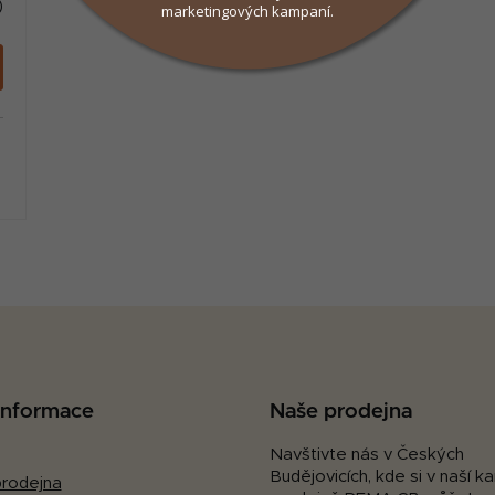
)
marketingových kampaní.
O
v
l
á
d
a
c
 informace
Naše prodejna
í
p
Navštivte nás v Českých
Budějovicích, kde si v naší 
r
rodejna