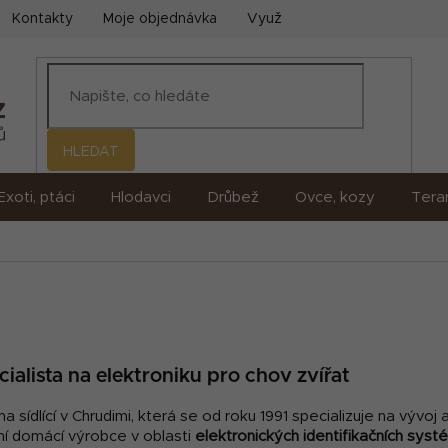
Kontakty
Moje objednávka
Využití umělé inteligence (AI)
HLEDAT
Exoti, ptáci
Hlodavci
Drůbež
Ovce, kozy
Terar
cialista na elektroniku pro chov zvířat
a sídlící v Chrudimi, která se od roku 1991 specializuje na vývoj
dní domácí výrobce v oblasti
elektronických identifikačních syst