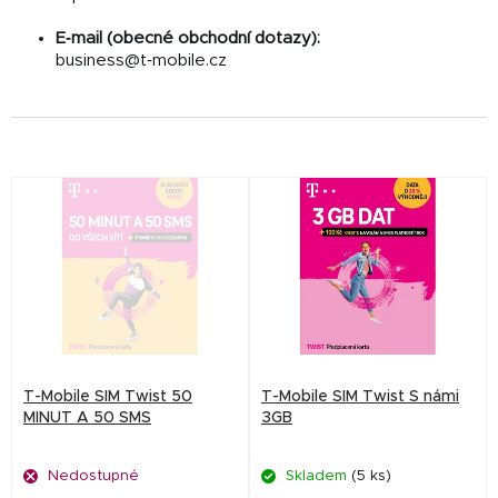
E‑mail (obecné obchodní dotazy):
business@t‑mobile.cz
V
ý
p
i
s
p
r
T-Mobile SIM Twist 50
T-Mobile SIM Twist S námi
o
MINUT A 50 SMS
3GB
d
Nedostupné
Skladem
(5 ks)
u