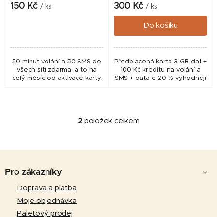
k
150 Kč
300 Kč
/ ks
/ ks
t
Do košíku
ů
50 minut volání a 50 SMS do
Předplacená karta 3 GB dat +
všech sítí zdarma, a to na
100 Kč kreditu na volání a
celý měsíc od aktivace karty.
SMS + data o 20 % výhodněji
2
položek celkem
O
v
l
Z
á
d
á
Pro zákazníky
a
p
Doprava a platba
c
a
í
Moje objednávka
p
t
Paletový prodej