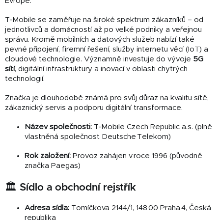
Evropě.
T‑Mobile se zaměřuje na široké spektrum zákazníků – od
jednotlivců a domácností až po velké podniky a veřejnou
správu. Kromě mobilních a datových služeb nabízí také
pevné připojení, firemní řešení, služby internetu věcí (IoT) a
cloudové technologie. Významně investuje do vývoje
5G
sítí
, digitální infrastruktury a inovací v oblasti chytrých
technologií.
Značka je dlouhodobě známá pro svůj důraz na kvalitu sítě,
zákaznický servis a podporu digitální transformace.
Název společnosti:
T‑Mobile Czech Republic a.s. (plně
vlastněná společnost Deutsche Telekom)
Rok založení:
Provoz zahájen v roce 1996 (původně
značka Paegas)
🏛️ Sídlo a obchodní rejstřík
Adresa sídla:
Tomíčkova 2144/1, 148 00 Praha 4, Česká
republika