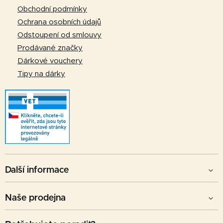
r
í
Obchodní podmínky
v
Ochrana osobních údajů
k
Odstoupení od smlouvy
y
v
Prodávané značky
ý
Dárkové vouchery
p
Tipy na dárky
i
s
u
Další informace
Naše prodejna