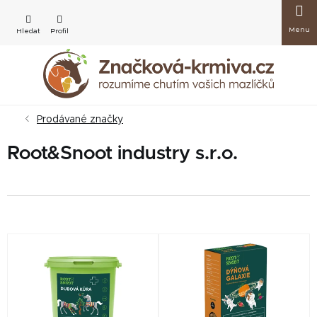
Přejít
Nákup
na
obsah
košík
Prodávané značky
Root&Snoot industry s.r.o.
V
ý
p
i