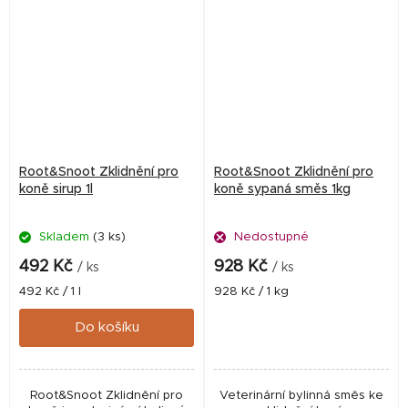
Root&Snoot Zklidnění pro
Root&Snoot Zklidnění pro
koně sirup 1l
koně sypaná směs 1kg
Skladem
(3 ks)
Nedostupné
492 Kč
928 Kč
/ ks
/ ks
Měrná
Měrná
492 Kč / 1 l
928 Kč / 1 kg
cena:
cena:
Do košíku
Root&Snoot Zklidnění pro
Veterinární bylinná směs ke