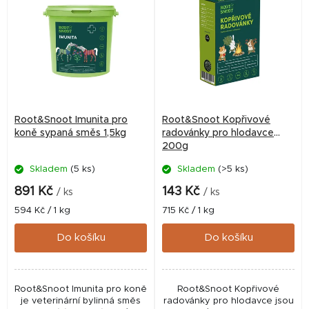
Root&Snoot Imunita pro
Root&Snoot Kopřivové
koně sypaná směs 1,5kg
radovánky pro hlodavce
200g
Skladem
(5 ks)
Skladem
(>5 ks)
891 Kč
143 Kč
/ ks
/ ks
Měrná
Měrná
594 Kč / 1 kg
715 Kč / 1 kg
cena:
cena:
Do košíku
Do košíku
Root&Snoot Imunita pro koně
Root&Snoot Kopřivové
je veterinární bylinná směs
radovánky pro hlodavce jsou