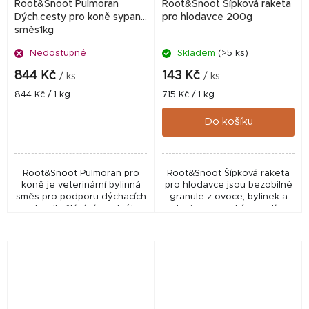
Root&Snoot Pulmoran
Root&Snoot Šípková raketa
Dých.cesty pro koně sypaná
pro hlodavce 200g
směs1kg
Nedostupné
Skladem
(>5 ks)
844 Kč
143 Kč
/ ks
/ ks
Měrná
Měrná
844 Kč / 1 kg
715 Kč / 1 kg
cena:
cena:
Do košíku
Root&Snoot Pulmoran pro
Root&Snoot Šípková raketa
koně je veterinární bylinná
pro hlodavce jsou bezobilné
směs pro podporu dýchacích
granule z ovoce, bylinek a
cest, odkašlávání a volného
zeleniny s vysokým podílem
dýchání koní. Obsahuje
šípku, jablka, malin a červené
šalvěj, tymián, proskurník,
řepy. Podporují vitalitu,...
jitrocel a...