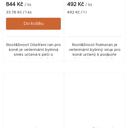
844 Kč
492 Kč
/ ks
/ ks
Měrná
Měrná
33,76 Kč / 1 ks
492 Kč / 1 l
cena:
cena:
Do košíku
Root&Snoot Ošetření ran pro
Root&Snoot Pulmoran je
koně je veterinární bylinná
veterinární bylinný sirup pro
směs určená k péči o
koně určený k podpoře
povrchové i otevřené rány
dýchacích cest, volného
koní. Obsahuje dubovou
dýchání a odkašlávání.
kůru, řepík, jitrocel a šalvěj,
Obsahuje směs tradičních
které pomáhají...
bylin jako tymián,...