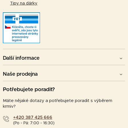
p
Tipy na dárky
i
s
u
Další informace
Naše prodejna
Potřebujete poradit?
Máte nějaké dotazy a potřebujete poradit s výběrem
krmiv?
+420 387 425 666
(Po - Pá: 7:00 - 16:30)