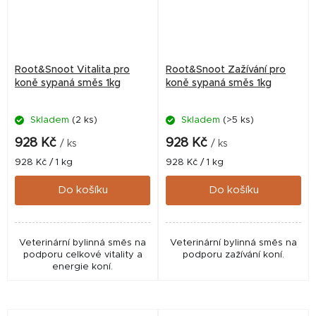
Root&Snoot Vitalita pro
Root&Snoot Zažívání pro
koně sypaná směs 1kg
koně sypaná směs 1kg
Skladem
(2 ks)
Skladem
(>5 ks)
928 Kč
928 Kč
/ ks
/ ks
Měrná
Měrná
928 Kč / 1 kg
928 Kč / 1 kg
cena:
cena:
Do košíku
Do košíku
Veterinární bylinná směs na
Veterinární bylinná směs na
podporu celkové vitality a
podporu zažívání koní.
energie koní.