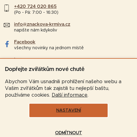
+420 724 020 865
(Po - Pá: 7:00 - 16:30)
info@znackova-krmiva.cz
napište nám kdykoliv
Facebook
všechny novinky na jednom místě
Instagram
tipy a zajímavosti pro chovatele
Dopřejte zvířátkům nové chutě
Abychom Vám usnadnili prohlížení našeho webu a
Vašim zvířátkům tak zajistili tu nejlepší baštu,
používáme cookies.
Další informace
.
NASTAVENÍ
Vytvořil Shoptet
ODMÍTNOUT