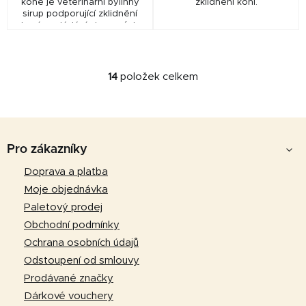
koně je veterinární bylinný
zklidnění koní.
sirup podporující zklidnění
koní a zvládání stresových
situací. Obsahuje meduňku,
heřmánek, kozlík lékařský a
chmel,...
14
položek celkem
O
v
l
Z
á
d
á
Pro zákazníky
a
p
Doprava a platba
c
a
í
Moje objednávka
p
t
Paletový prodej
r
í
Obchodní podmínky
v
Ochrana osobních údajů
k
Odstoupení od smlouvy
y
v
Prodávané značky
ý
Dárkové vouchery