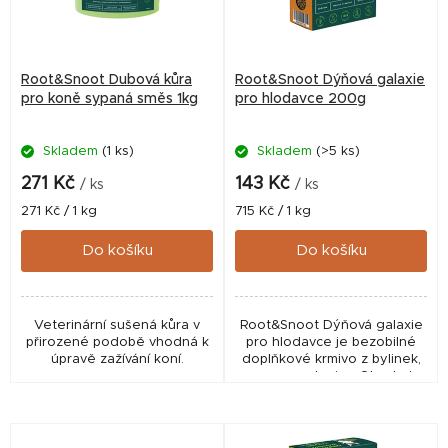
s
p
r
Root&Snoot Dubová kůra
Root&Snoot Dýňová galaxie
o
pro koně sypaná směs 1kg
pro hlodavce 200g
d
Skladem
(1 ks)
Skladem
(>5 ks)
u
k
271 Kč
143 Kč
/ ks
/ ks
t
Měrná
Měrná
271 Kč / 1 kg
715 Kč / 1 kg
cena:
cena:
ů
Do košíku
Do košíku
Veterinární sušená kůra v
Root&Snoot Dýňová galaxie
přirozené podobě vhodná k
pro hlodavce je bezobilné
úpravě zažívání koní.
doplňkové krmivo z bylinek,
ovoce a zeleniny. Obsahuje
dýni, jablko, mrkev, heřmánek
a lípu, podporuje pohodu,
trávení a...