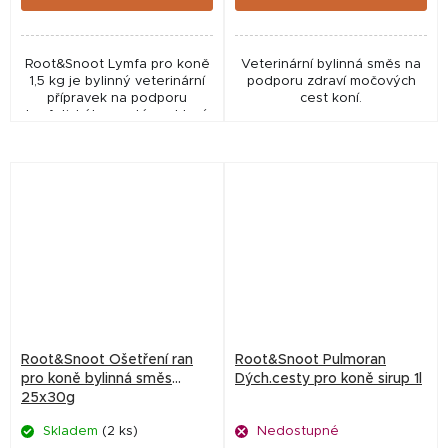
Root&Snoot Lymfa pro koně
Veterinární bylinná směs na
1,5 kg je bylinný veterinární
podporu zdraví močových
přípravek na podporu
cest koní.
lymfatického systému, který
pomáhá při otocích končetin,
zlepšuje cirkulaci a
podporuje činnost...
Root&Snoot Ošetření ran
Root&Snoot Pulmoran
pro koně bylinná směs
Dých.cesty pro koně sirup 1l
25x30g
Skladem
(2 ks)
Nedostupné