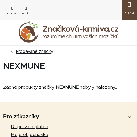
Přejít
Nákup
na
obsah
košík
Prodávané značky
NEXMUNE
Žádné produkty značky
NEXMUNE
nebyly nalezeny...
Z
á
Pro zákazníky
p
Doprava a platba
a
Moje objednávka