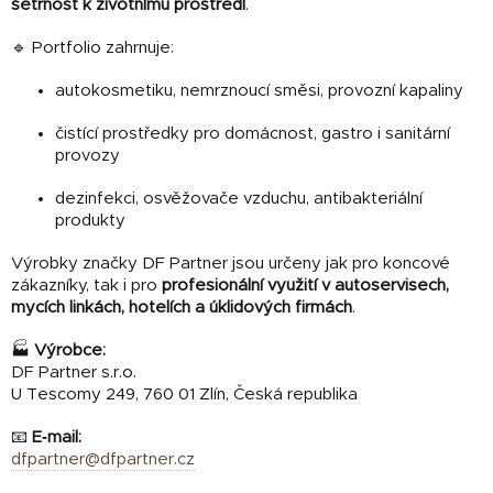
šetrnost k životnímu prostředí
.
🔹 Portfolio zahrnuje:
autokosmetiku, nemrznoucí směsi, provozní kapaliny
čistící prostředky pro domácnost, gastro i sanitární
provozy
dezinfekci, osvěžovače vzduchu, antibakteriální
produkty
Výrobky značky DF Partner jsou určeny jak pro koncové
zákazníky, tak i pro
profesionální využití v autoservisech,
mycích linkách, hotelích a úklidových firmách
.
🏭
Výrobce:
DF Partner s.r.o.
U Tescomy 249, 760 01 Zlín, Česká republika
📧
E‑mail:
dfpartner@dfpartner.cz