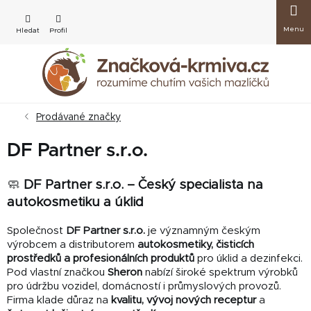
Přejít
Nákup
na
obsah
košík
Prodávané značky
DF Partner s.r.o.
🧼
DF Partner s.r.o. – Český specialista na
autokosmetiku a úklid
Společnost
DF Partner s.r.o.
je významným českým
výrobcem a distributorem
autokosmetiky, čisticích
prostředků a profesionálních produktů
pro úklid a dezinfekci.
Pod vlastní značkou
Sheron
nabízí široké spektrum výrobků
pro údržbu vozidel, domácností i průmyslových provozů.
Firma klade důraz na
kvalitu, vývoj nových receptur
a