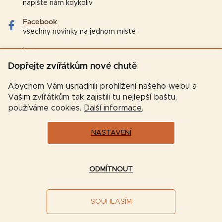
napište nám kdykoliv
Facebook
všechny novinky na jednom místě
Instagram
tipy a zajímavosti pro chovatele
Dopřejte zvířátkům nové chutě
Abychom Vám usnadnili prohlížení našeho webu a
Vašim zvířátkům tak zajistili tu nejlepší baštu,
používáme cookies.
Další informace
.
NASTAVENÍ
Vytvořil Shoptet
ODMÍTNOUT
Copyright 2026
Značková-krmiva.cz
. Všechna práva
SOUHLASÍM
vyhrazena.
Upravit nastavení cookies