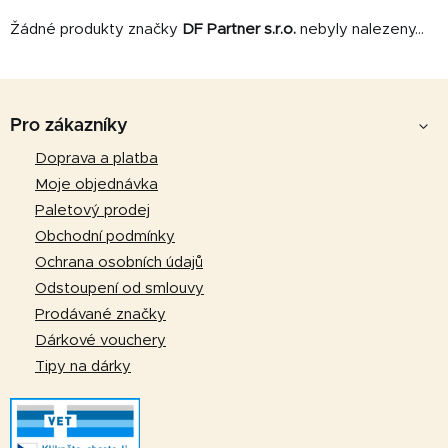
Žádné produkty značky
DF Partner s.r.o.
nebyly nalezeny...
Z
á
Pro zákazníky
p
Doprava a platba
a
Moje objednávka
t
Paletový prodej
í
Obchodní podmínky
Ochrana osobních údajů
Odstoupení od smlouvy
Prodávané značky
Dárkové vouchery
Tipy na dárky