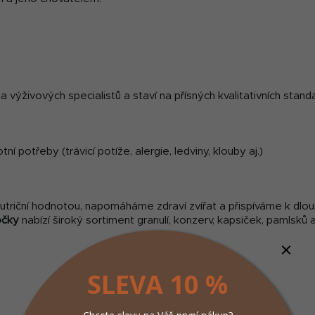
a výživových specialistů a staví na přísných kvalitativních stand
í potřeby (trávicí potíže, alergie, ledviny, klouby aj.)
 nutriční hodnotou, napomáháme zdraví zvířat a přispíváme k d
očky
nabízí široký sortiment granulí, konzerv, kapsiček, pamlsků 
SLEVA 10 %