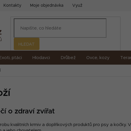
Kontakty
Moje objednávka
Využití umělé inteligence (AI)
HLEDAT
Exoti, ptáci
Hlodavci
Drůbež
Ovce, kozy
Terar
í
oží
í o zdraví zvířat
bu kvalitních krmiv a doplňkových produktů pro psy a kočky. Vzni
em a jeho chovatelem.