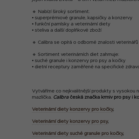
🔹 Nabízí široký sortiment:
• superprémiové granule, kapsičky a konzervy
• funkční pamlsky a veterinární diety
• steliva a další doplňkové zboží
🔹 Calibra se opírá o odborné znalosti veterinářů 
🔹 Sortiment veterinárních diet zahrnuje:
• suché granule i konzervy pro psy a kočky
• dietní receptury zaměřené na specifické zdravotn
Vytváříme co nejkvalitnější produkty s vysokou
mazlíčka.
Calibra
česká značka krmiv pro psy i k
Veterinární diety konzervy pro kočky
,
Veterinární diety konzervy pro psy
,
Veterinární diety suché granule pro kočky
,