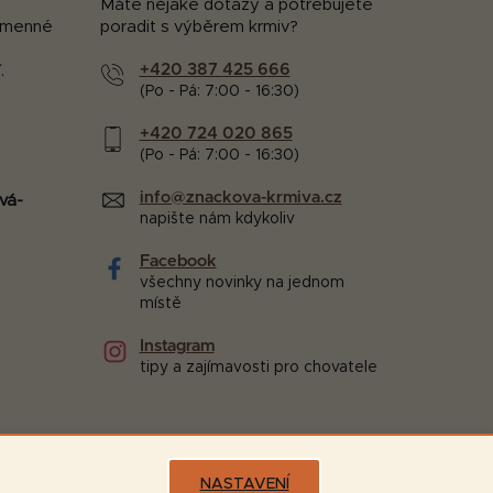
Máte nějaké dotazy a potřebujete
kamenné
poradit s výběrem krmiv?
+420 387 425 666
.
(Po - Pá: 7:00 - 16:30)
+420 724 020 865
(Po - Pá: 7:00 - 16:30)
info@znackova-krmiva.cz
vá-
napište nám kdykoliv
Facebook
všechny novinky na jednom
místě
Instagram
tipy a zajímavosti pro chovatele
NASTAVENÍ