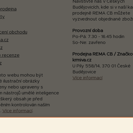
Navštivte nás v Českých
Budějovicích, kde si v naší 
rodejna
prodejně REMA CB můžete
ty
vyzvednout objednané zboží
Provozní doba
ení obchodu
Po-Pá: 7.30 - 16.45 hodin
a.cz
So-Ne: zavřeno
cz
Prodejna REMA CB / Značko
 recenze
krmiva.cz
z
U Pily 558/14, 370 01 České
Budějovice
mto webu mohou být
Více informací
 ilustrační obrázky
eny nebo upraveny s
m nástrojů umělé inteligence
eškerý obsah je před
něním kontrolován naším
.
Více informací
.