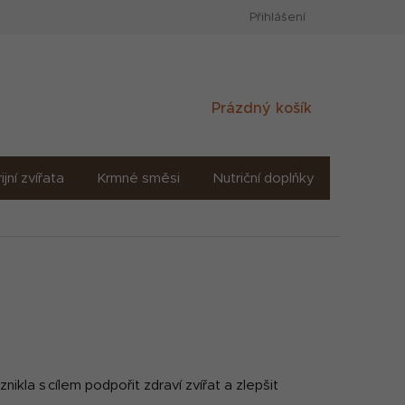
Přihlášení
Nákupní
Prázdný košík
košík
ijní zvířata
Krmné směsi
Nutriční doplňky
Sůl solné
kla s cílem podpořit zdraví zvířat a zlepšit