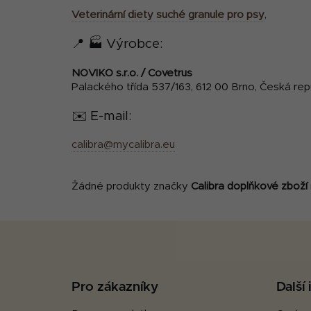
Veterinární diety suché granule pro psy
,
📍 🏭 Výrobce:
NOVIKO s.r.o. / Covetrus
Palackého třída 537/163, 612 00 Brno, Česká rep
✉️ E-mail:
calibra@mycalibra.eu
Žádné produkty značky
Calibra doplňkové zboží
Z
á
p
Pro zákazníky
Další
a