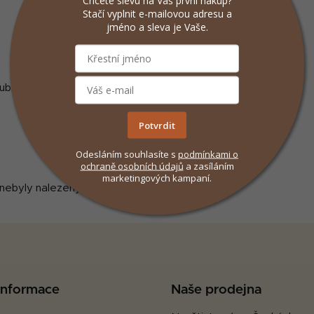
Chcete slevu na Váš první nákup?
Stačí vyplnit e-mailovou adresu a
jméno a sleva je Vaše.
ublika
Potvrdit
Odesláním souhlasíte s
podmínkami
o
ochraně osobních údajů
a zasíláním
marketingových kampaní.
nebyly nalezeny...
 informace
Naše prodejna