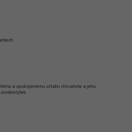
ardech.
louhému a spokojenému vztahu chovatele a jeho
a podestýlek.