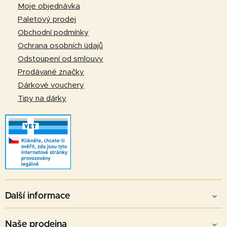
a
Moje objednávka
t
Paletový prodej
í
Obchodní podmínky
Ochrana osobních údajů
Odstoupení od smlouvy
Prodávané značky
Dárkové vouchery
Tipy na dárky
Další informace
Naše prodejna