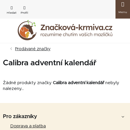
Přejít
Nákup
na
obsah
košík
Prodávané značky
Calibra adventní kalendář
Žádné produkty značky
Calibra adventní kalendář
nebyly
nalezeny...
Z
á
Pro zákazníky
p
Doprava a platba