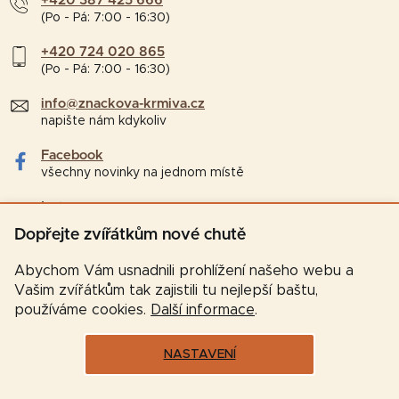
+420 387 425 666
(Po - Pá: 7:00 - 16:30)
+420 724 020 865
(Po - Pá: 7:00 - 16:30)
info@znackova-krmiva.cz
napište nám kdykoliv
Facebook
všechny novinky na jednom místě
Instagram
tipy a zajímavosti pro chovatele
Dopřejte zvířátkům nové chutě
Abychom Vám usnadnili prohlížení našeho webu a
Vašim zvířátkům tak zajistili tu nejlepší baštu,
používáme cookies.
Další informace
.
NASTAVENÍ