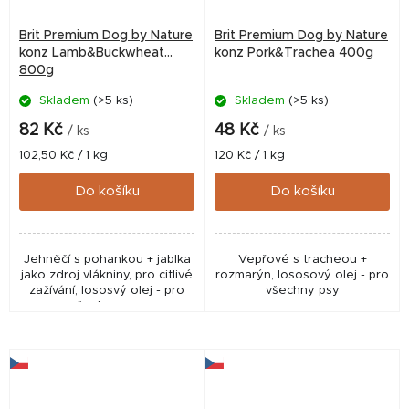
Brit Premium Dog by Nature
Brit Premium Dog by Nature
konz Lamb&Buckwheat
konz Pork&Trachea 400g
800g
Skladem
(>5 ks)
Skladem
(>5 ks)
82 Kč
48 Kč
/ ks
/ ks
Měrná
Měrná
102,50 Kč / 1 kg
120 Kč / 1 kg
cena:
cena:
Do košíku
Do košíku
Jehněčí s pohankou + jablka
Vepřové s tracheou +
jako zdroj vlákniny, pro citlivé
rozmarýn, lososový olej - pro
zažívání, lososvý olej - pro
všechny psy
všechny psy