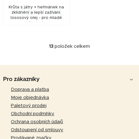
Krůta s játry + heřmánek na
zklidnění a lepší zažívání,
lososový olej - pro mladé
psy všech plemen
13
položek celkem
O
v
l
Z
á
d
á
Pro zákazníky
a
p
Doprava a platba
c
a
í
Moje objednávka
p
t
Paletový prodej
r
í
Obchodní podmínky
v
Ochrana osobních údajů
k
Odstoupení od smlouvy
y
v
Prodávané značky