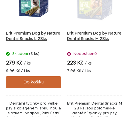
i
s
p
r
Brit Premium Dog by Nature
Brit Premium Dog by Nature
o
Dental Snacks L 28ks
Dental Snacks M 28ks
d
Skladem
(3 ks)
Nedostupné
u
k
279 Kč
223 Kč
/ ks
/ ks
t
Měrná
Měrná
9,96 Kč / 1 ks
7,96 Kč / 1 ks
cena:
cena:
ů
Do košíku
Dentální tyčinky pro velké
Brit Premium Dental Snacks M
psy s kolagenem, spirulinou a
28 ks jsou poloměkké
složkami podporujícími ústní
dentální tyčinky pro psy,
hygienu pomáhají pečovat o
které pomáhají čistit zuby,
zuby a dásně při
podporují dásně díky
každodenním podávání.
kolagenu a zároveň skvěle