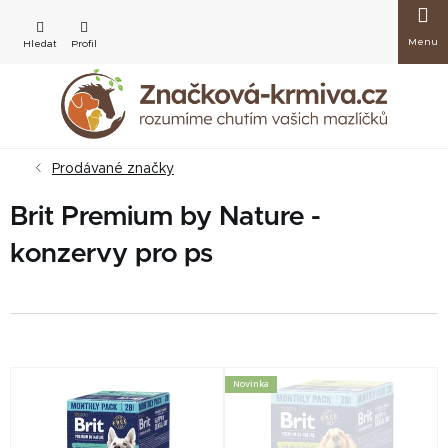
Přejít
Nákup
na
obsah
košík
Prodávané značky
Brit Premium by Nature -
konzervy pro ps
V
Novinka
ý
p