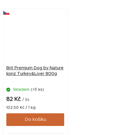
Brit Premium Dog by Nature
konz Turkey&Liver 800g
Skladem
(>5 ks)
82 Kč
/ ks
Měrná
102,50 Kč / 1 kg
cena:
Do košíku