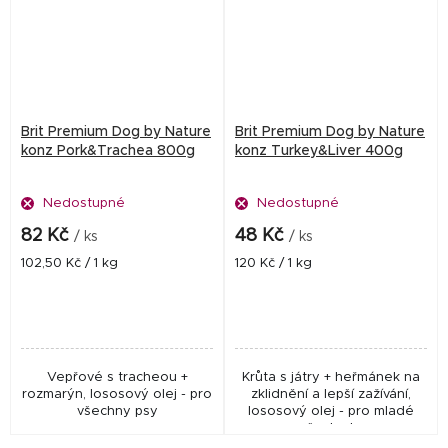
Brit Premium Dog by Nature
Brit Premium Dog by Nature
konz Pork&Trachea 800g
konz Turkey&Liver 400g
Nedostupné
Nedostupné
82 Kč
48 Kč
/ ks
/ ks
Měrná
Měrná
102,50 Kč / 1 kg
120 Kč / 1 kg
cena:
cena:
Vepřové s tracheou +
Krůta s játry + heřmánek na
rozmarýn, lososový olej - pro
zklidnění a lepší zažívání,
všechny psy
lososový olej - pro mladé
psy všech plemen