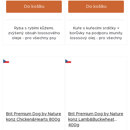
Do košíku
Do košíku
Ryba s rybími kůžemi,
Kuře s kuřecími srdíčky +
zvýšený obsah lososového
borůvky na podporu imunity,
oleje - pro všechny psy
lososový olej - pro všechny
psy
Brit Premium Dog by Nature
Brit Premium Dog by Nature
konz Chicken&Hearts 800g
konz Lamb&Buckwheat
400g