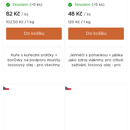
Skladem
(>5 ks)
Skladem
(>5 ks)
82 Kč
48 Kč
/ ks
/ ks
Měrná
Měrná
102,50 Kč / 1 kg
120 Kč / 1 kg
cena:
cena:
Do košíku
Do košíku
Kuře s kuřecími srdíčky +
Jehněčí s pohankou + jablka
borůvky na podporu imunity,
jako zdroj vlákniny, pro citlivé
lososový olej - pro všechny
zažívání, lososvý olej - pro
psy
všechny psy