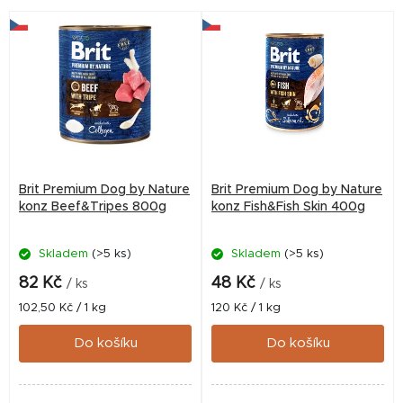
Praktické balení 28 ks...
chutnají.
Brit Premium Dog by Nature
Brit Premium Dog by Nature
konz Beef&Tripes 800g
konz Fish&Fish Skin 400g
Skladem
(>5 ks)
Skladem
(>5 ks)
82 Kč
48 Kč
/ ks
/ ks
Měrná
Měrná
102,50 Kč / 1 kg
120 Kč / 1 kg
cena:
cena:
Do košíku
Do košíku