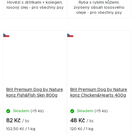
Hovězí s dršťkami + kolegen,
Ryba s rybími kůžemi,
losový olej - pro všechny psy
zvýšený obsah lososvého
oleje - pro všechny psy
Brit Premium Dog by Nature
Brit Premium Dog by Nature
konz Fish&Fish Skin 800g
konz Chicken&Hearts 400g
Skladem
(>5 ks)
Skladem
(>5 ks)
82 Kč
48 Kč
/ ks
/ ks
Měrná
Měrná
102,50 Kč / 1 kg
120 Kč / 1 kg
cena:
cena: