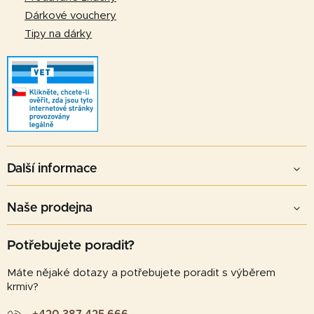
ý
Dárkové vouchery
p
Tipy na dárky
i
s
u
Další informace
Naše prodejna
Potřebujete poradit?
Máte nějaké dotazy a potřebujete poradit s výběrem
krmiv?