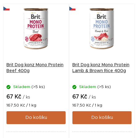
intolerancí.Různé variace
barev...
Brit Dog konz Mono Protein
Brit Dog konz Mono Protein
Beef 400g
Lamb & Brown Rice 400g
Skladem
(>5 ks)
Skladem
(>5 ks)
67 Kč
67 Kč
/ ks
/ ks
Měrná
Měrná
167,50 Kč / 1 kg
167,50 Kč / 1 kg
cena:
cena:
Do košíku
Do košíku