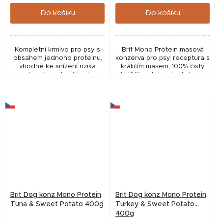
cena:
cena:
Do košíku
Do košíku
Kompletní krmivo pro psy s
Brit Mono Protein masová
obsahem jednoho proteinu,
konzerva pro psy, receptura s
vhodné ke snížení rizika
králičím masem, 100% čistý
alergií a potravinové
králičí protein, vhodné pro
intolerance
všechna plemena.
Brit Dog konz Mono Protein
Brit Dog konz Mono Protein
Tuna & Sweet Potato 400g
Turkey & Sweet Potato
400g