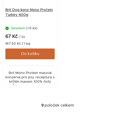
Brit Dog konz Mono Protein
Turkey 400g
Skladem
(>5 ks)
67 Kč
/ ks
Měrná
167,50 Kč / 1 kg
cena:
Do košíku
Brit Mono Protein masová
konzerva pro psy, receptura s
krůtím masem, 100% čistý
krůtí protein, vhodné pro
všechna plemena.
9
položek celkem
O
v