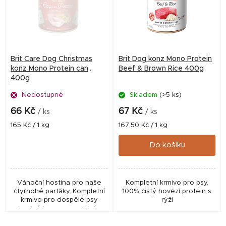
i
s
p
r
Brit Care Dog Christmas
Brit Dog konz Mono Protein
o
konz Mono Protein can
Beef & Brown Rice 400g
400g
d
Nedostupné
Skladem
(>5 ks)
u
k
66 Kč
67 Kč
/ ks
/ ks
t
Měrná
Měrná
165 Kč / 1 kg
167,50 Kč / 1 kg
cena:
cena:
ů
Do košíku
Vánoční hostina pro naše
Kompletní krmivo pro psy,
čtyřnohé parťáky. Kompletní
100% čistý hovězí protein s
krmivo pro dospělé psy
rýží
vhodné i pro psy s citlivým
zažíváním, alergiemi a
potravinovou