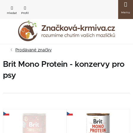
Přejít
Nákup
na
obsah
košík
Prodávané značky
Brit Mono Protein - konzervy pro
psy
V
ý
p