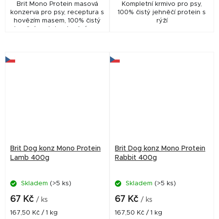
Brit Mono Protein masová
Kompletní krmivo pro psy,
konzerva pro psy, receptura s
100% čistý jehněčí protein s
hovězím masem, 100% čistý
rýží
hovězí protein, vhodné pro
všechna plemena.
Brit Dog konz Mono Protein
Brit Dog konz Mono Protein
Lamb 400g
Rabbit 400g
Skladem
(>5 ks)
Skladem
(>5 ks)
67 Kč
67 Kč
/ ks
/ ks
Měrná
Měrná
167,50 Kč / 1 kg
167,50 Kč / 1 kg