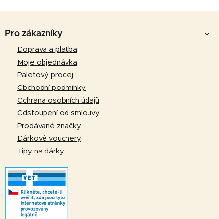
l
Z
á
d
á
Pro zákazníky
a
p
Doprava a platba
c
a
í
Moje objednávka
p
t
Paletový prodej
r
í
Obchodní podmínky
v
Ochrana osobních údajů
k
Odstoupení od smlouvy
y
v
Prodávané značky
ý
Dárkové vouchery
p
Tipy na dárky
i
s
u