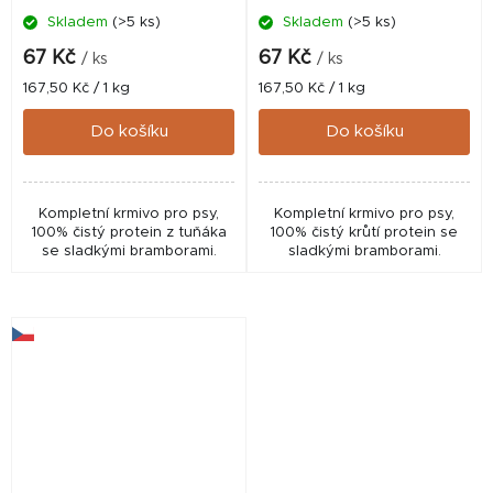
Skladem
(>5 ks)
Skladem
(>5 ks)
67 Kč
67 Kč
/ ks
/ ks
Měrná
Měrná
167,50 Kč / 1 kg
167,50 Kč / 1 kg
cena:
cena:
Do košíku
Do košíku
Kompletní krmivo pro psy,
Kompletní krmivo pro psy,
100% čistý protein z tuňáka
100% čistý krůtí protein se
se sladkými bramborami.
sladkými bramborami.