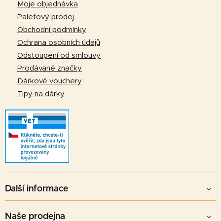
a
í
Moje objednávka
p
t
Paletový prodej
r
í
Obchodní podmínky
v
Ochrana osobních údajů
k
Odstoupení od smlouvy
y
v
Prodávané značky
ý
Dárkové vouchery
p
Tipy na dárky
i
s
u
Další informace
Naše prodejna