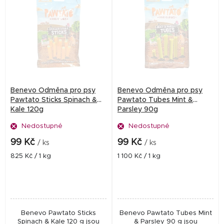
Benevo Odměna pro psy
Benevo Odměna pro psy
Pawtato Sticks Spinach &
Pawtato Tubes Mint &
Kale 120g
Parsley 90g
Nedostupné
Nedostupné
99 Kč
99 Kč
/ ks
/ ks
Měrná
Měrná
825 Kč / 1 kg
1 100 Kč / 1 kg
cena:
cena:
Benevo Pawtato Sticks
Benevo Pawtato Tubes Mint
Spinach & Kale 120 g jsou
& Parsley 90 g jsou