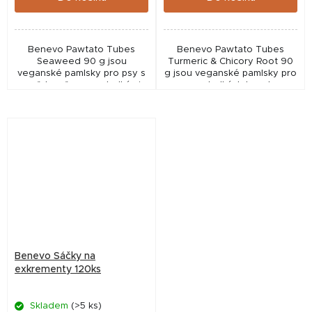
Benevo Pawtato Tubes
Benevo Pawtato Tubes
Seaweed 90 g jsou
Turmeric & Chicory Root 90
veganské pamlsky pro psy s
g jsou veganské pamlsky pro
mořskou řasou a sladkými
psy ze sladkých brambor s
bramborami. Nízkotučná,
kurkumou a čekankou.
bezlepková odměna bez
Nízkotučná, bezlepková
GMO a umělých přísad.
odměna bez GMO a
umělých...
Benevo Sáčky na
exkrementy 120ks
Skladem
(>5 ks)