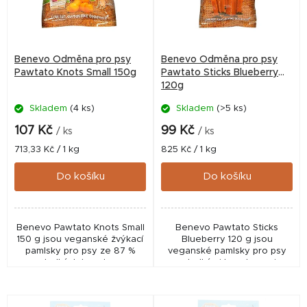
s
p
r
Benevo Odměna pro psy
Benevo Odměna pro psy
o
Pawtato Knots Small 150g
Pawtato Sticks Blueberry
120g
d
Skladem
(4 ks)
Skladem
(>5 ks)
u
k
107 Kč
99 Kč
/ ks
/ ks
t
Měrná
Měrná
713,33 Kč / 1 kg
825 Kč / 1 kg
cena:
cena:
ů
Do košíku
Do košíku
Benevo Pawtato Knots Small
Benevo Pawtato Sticks
150 g jsou veganské žvýkací
Blueberry 120 g jsou
pamlsky pro psy ze 87 %
veganské pamlsky pro psy
sladkých brambor.
se sladkými bramborami a
Hypoalergenní alternativa k
borůvkami. Nízkotučná,
rawhide, bez lepku, GMO a
bezlepková odměna bez
umělých přísad.
GMO a umělých přísad.