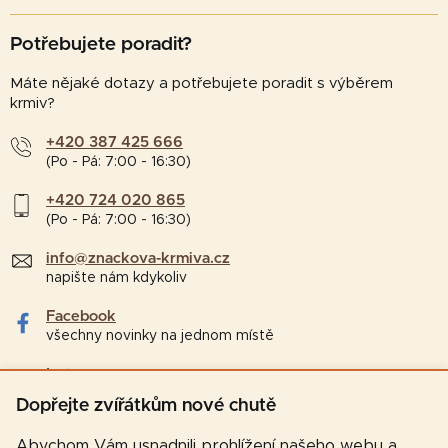
Potřebujete poradit?
Máte nějaké dotazy a potřebujete poradit s výběrem
krmiv?
+420 387 425 666
(Po - Pá: 7:00 - 16:30)
+420 724 020 865
(Po - Pá: 7:00 - 16:30)
info@znackova-krmiva.cz
napište nám kdykoliv
Facebook
všechny novinky na jednom místě
Instagram
tipy a zajímavosti pro chovatele
Dopřejte zvířátkům nové chutě
Abychom Vám usnadnili prohlížení našeho webu a