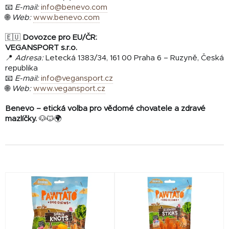
📧
E-mail:
info@benevo.com
🌐
Web:
www.benevo.com
🇪🇺
Dovozce pro EU/ČR:
VEGANSPORT s.r.o.
📍
Adresa:
Letecká 1383/34, 161 00 Praha 6 – Ruzyně, Česká
republika
📧
E-mail:
info@vegansport.cz
🌐
Web:
www.vegansport.cz
Benevo – etická volba pro vědomé chovatele a zdravé
mazlíčky.
🐶🐱🌍
V
ý
p
i