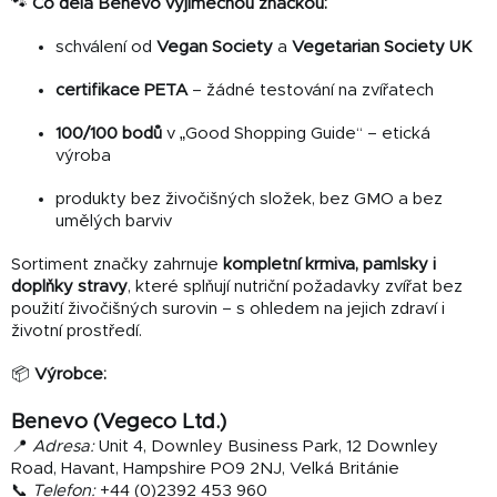
🐾
Co dělá Benevo výjimečnou značkou:
schválení od
Vegan Society
a
Vegetarian Society UK
certifikace PETA
– žádné testování na zvířatech
100/100 bodů
v „Good Shopping Guide“ – etická
výroba
produkty bez živočišných složek, bez GMO a bez
umělých barviv
Sortiment značky zahrnuje
kompletní krmiva, pamlsky i
doplňky stravy
, které splňují nutriční požadavky zvířat bez
použití živočišných surovin – s ohledem na jejich zdraví i
životní prostředí.
📦
Výrobce:
Benevo (Vegeco Ltd.)
📍
Adresa:
Unit 4, Downley Business Park, 12 Downley
Road, Havant, Hampshire PO9 2NJ, Velká Británie
📞
Telefon:
+44 (0)2392 453 960