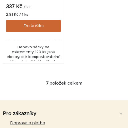
337 Kč
/ ks
Měrná
2,81 Kč / 1 ks
cena:
Do košíku
Benevo sáčky na
exkrementy 120 ks jsou
ekologické kompostovatelné
sáčky z kukuřičného škrobu.
Šetrná alternativa bez plastů
pro každodenní venčení psa.
7
položek celkem
O
v
l
Z
á
d
á
Pro zákazníky
a
p
Doprava a platba
c