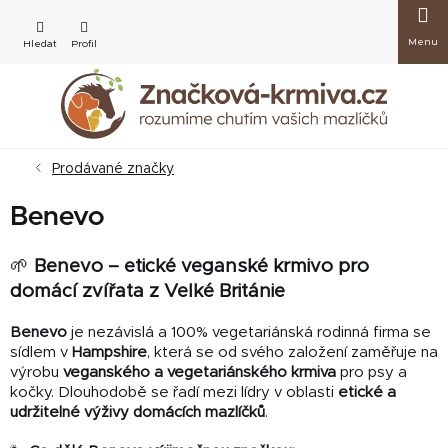
Přejít
Nákup
na
obsah
košík
Prodávané značky
Benevo
🌱
Benevo – etické veganské krmivo pro
domácí zvířata z Velké Británie
Benevo
je nezávislá a 100% vegetariánská rodinná firma se
sídlem v
Hampshire
, která se od svého založení zaměřuje na
výrobu
veganského a vegetariánského krmiva
pro psy a
kočky. Dlouhodobě se řadí mezi lídry v oblasti
etické a
udržitelné výživy domácích mazlíčků
.