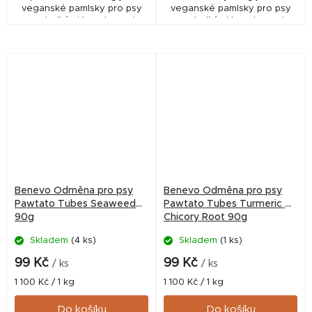
veganské pamlsky pro psy
veganské pamlsky pro psy
se sladkými bramborami,
se sladkými bramborami,
špenátem a kapustou.
mátou a petrželí pro svěží
Nízkotučná, bezlepková
dech. Nízkotučná a
odměna bez GMO a umělých
bezlepková odměna bez
přísad.
GMO a...
Benevo Odměna pro psy
Benevo Odměna pro psy
Pawtato Tubes Seaweed
Pawtato Tubes Turmeric &
90g
Chicory Root 90g
Skladem
(4 ks)
Skladem
(1 ks)
99 Kč
99 Kč
/ ks
/ ks
Měrná
Měrná
1 100 Kč / 1 kg
1 100 Kč / 1 kg
cena:
cena:
Do košíku
Do košíku