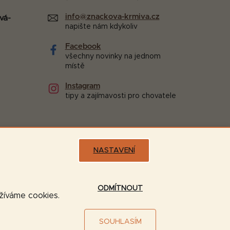
info@znackova-krmiva.cz
vá-
napište nám kdykoliv
Facebook
všechny novinky na jednom
místě
Instagram
tipy a zajímavosti pro chovatele
NASTAVENÍ
Možnosti dopravy:
ODMÍTNOUT
užíváme cookies.
SOUHLASÍM