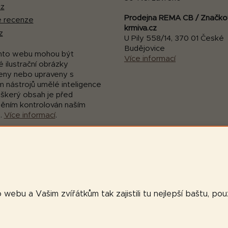
cz
Prodejna REMA CB / Značko
 recenze
krmiva.cz
z
U Pily 558/14, 370 01 České
Budějovice
mto webu mohou být
Více informací
 ilustrační obrázky
eny nebo upraveny s
m nástrojů umělé inteligence
eškerý obsah je před
něním kontrolován naším
.
Více informací
.
webu a Vašim zvířátkům tak zajistili tu nejlepší baštu, po
va vyhrazena.
Upravit nastavení cookies