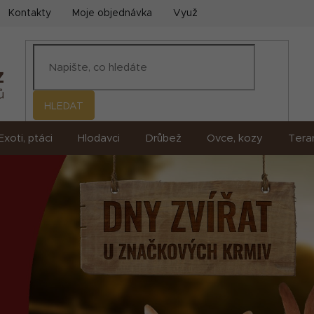
Kontakty
Moje objednávka
Využití umělé inteligence (AI)
HLEDAT
Exoti, ptáci
Hlodavci
Drůbež
Ovce, kozy
Terar