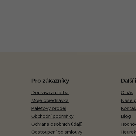
Z
á
p
Pro zákazníky
Další
a
Doprava a platba
O nás
t
Moje objednávka
Naše p
í
Paletový prodej
Kontak
Obchodní podmínky
Blog
Ochrana osobních údajů
Hodnoc
Odstoupení od smlouvy
Heurek