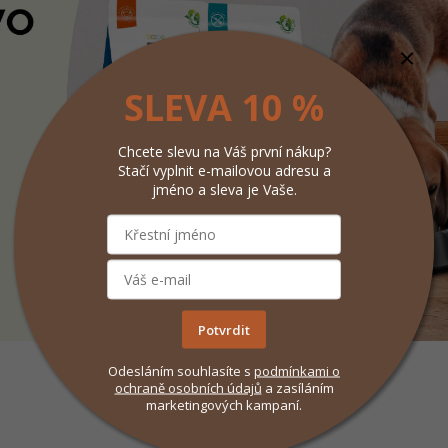
SLEVA 10 %
Chcete slevu na Váš první nákup?
Stačí vyplnit e-mailovou adresu a
jméno a sleva je Vaše.
Potvrdit
Odesláním souhlasíte s
podmínkami
o
ochraně osobních údajů
a zasíláním
marketingových kampaní.