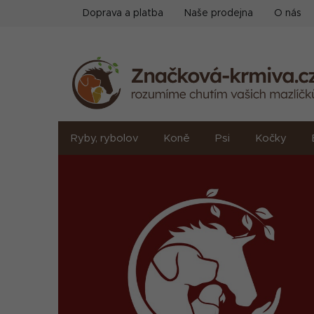
Přejít
Doprava a platba
Naše prodejna
O nás
na
obsah
Ryby, rybolov
Koně
Psi
Kočky