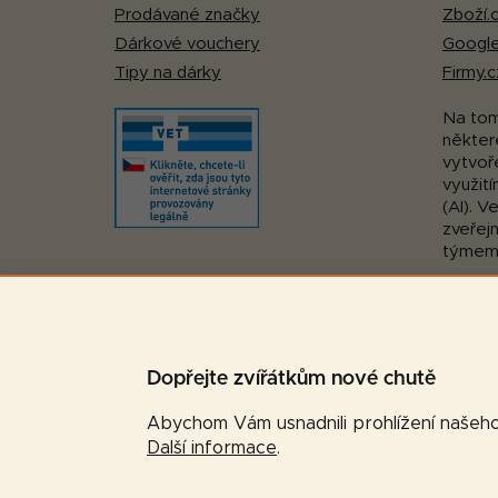
Prodávané značky
Zboží.
Dárkové vouchery
Google
Tipy na dárky
Firmy.c
Na to
některé
vytvoř
využití
(AI). V
zveřej
týmem
Pohodlná platba:
Dopřejte zvířátkům nové chutě
Abychom Vám usnadnili prohlížení našeho 
Další informace
.
Copyright 2026
Značková-krmiva.cz
. Všechna prá