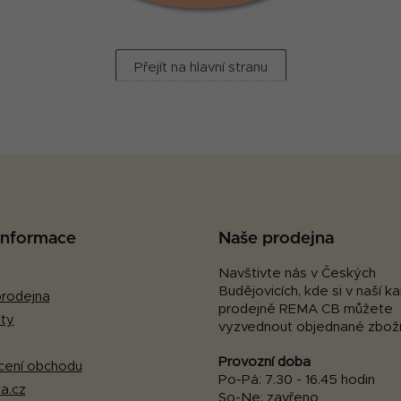
Přejít na hlavní stranu
 informace
Naše prodejna
Navštivte nás v Českých
Budějovicích, kde si v naší 
rodejna
prodejně REMA CB můžete
ty
vyzvednout objednané zboží
Provozní doba
ení obchodu
Po-Pá: 7.30 - 16.45 hodin
a.cz
So-Ne: zavřeno